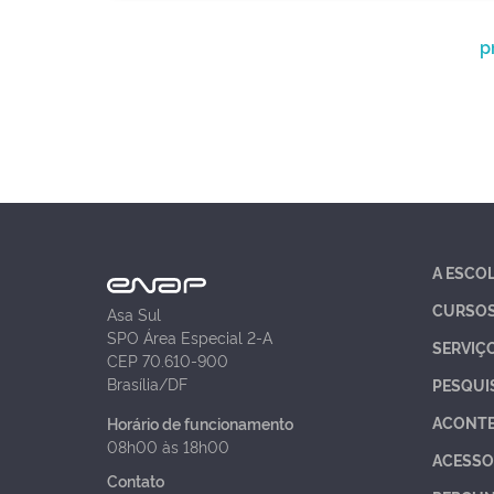
p
A ESCO
CURSO
Asa Sul
SPO Área Especial 2-A
SERVIÇ
CEP 70.610-900
Brasília/DF
PESQUI
ACONT
Horário de funcionamento
08h00 às 18h00
ACESSO
Contato