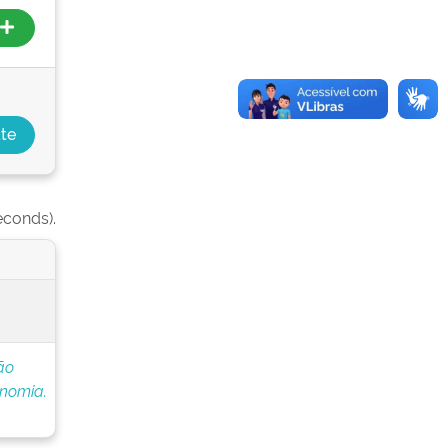
econds).
ão
onomia.