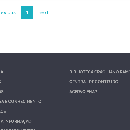
revious
1
next
LA
BIBLIOTECA GRACILIANO RAM
S
CENTRAL DE CONTEÚDO
OS
ACERVO ENAP
SA E CONHECIMENTO
ECE
 À INFORMAÇÃO