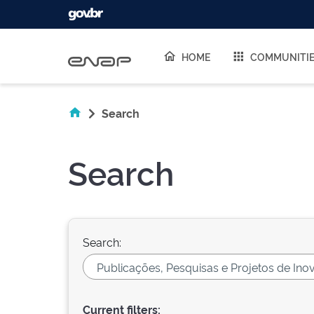
Skip navigation
HOME
COMMUNITI
Search
Search
Search:
Current filters: