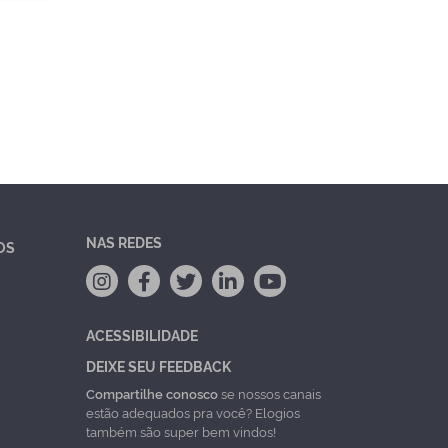
NAS REDES
OS
ACESSIBILIDADE
DEIXE SEU FEEDBACK
Compartilhe conosco
se nossos canais
estão adequados pra você? Elogios
também são super bem vindos!