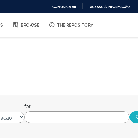
COMUNICA BR
ACESSO À INFORMAÇÃO
IR
PARA
ES
BROWSE
THE REPOSITORY
O
CONTEÚDO
for