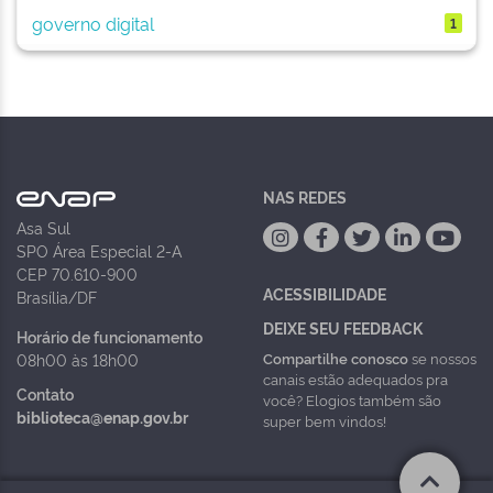
governo digital
1
NAS REDES
Asa Sul
SPO Área Especial 2-A
CEP 70.610-900
ACESSIBILIDADE
Brasília/DF
DEIXE SEU FEEDBACK
Horário de funcionamento
Compartilhe conosco
se nossos
08h00 às 18h00
canais estão adequados pra
Contato
você? Elogios também são
biblioteca@enap.gov.br
super bem vindos!