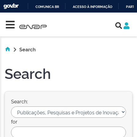
COMUNICA BR
ACESSO À INFORMAÇÃO
PARTI
Skip navigation
IR
PARA
O
CONTEÚDO
Search
Search
Search:
for