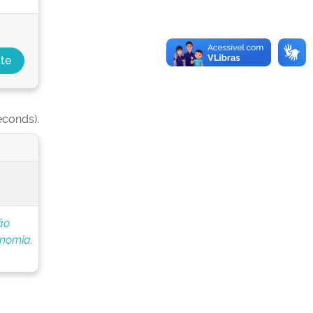
econds).
ão
onomia.