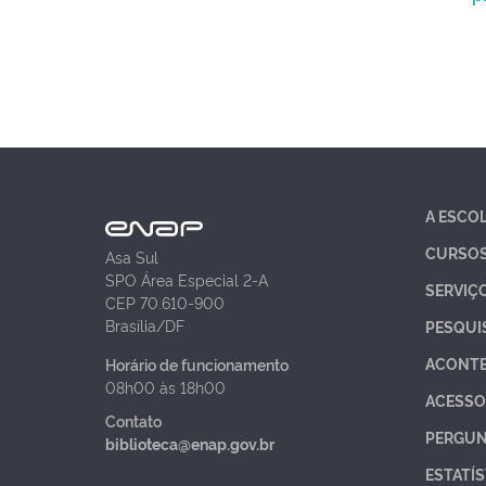
A ESCO
CURSO
Asa Sul
SPO Área Especial 2-A
SERVIÇ
CEP 70.610-900
Brasília/DF
PESQUI
ACONT
Horário de funcionamento
08h00 às 18h00
ACESSO
Contato
PERGUN
biblioteca@enap.gov.br
ESTATÍS