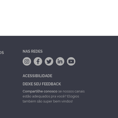
NAS REDES
OS
ACESSIBILIDADE
DEIXE SEU FEEDBACK
Compartilhe conosco
se nossos canais
estão adequados pra você? Elogios
também são super bem vindos!