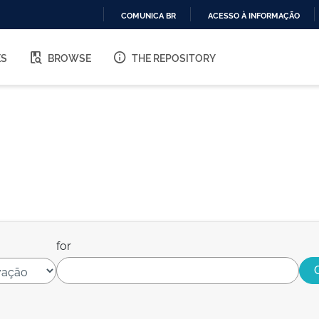
COMUNICA BR
ACESSO À INFORMAÇÃO
IR
PARA
ES
BROWSE
THE REPOSITORY
O
CONTEÚDO
for