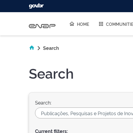
Skip navigation
HOME
COMMUNITI
Search
Search
Search:
Current filters: