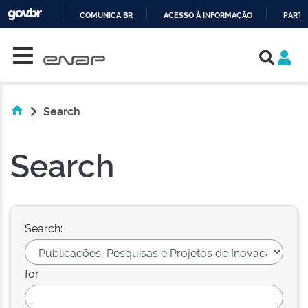
COMUNICA BR
ACESSO À INFORMAÇÃO
PARTI
Skip navigation
IR
PARA
O
CONTEÚDO
Search
Search
Search:
for