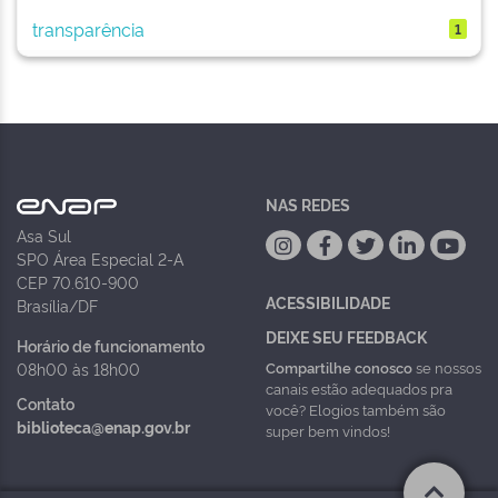
transparência
1
NAS REDES
Asa Sul
SPO Área Especial 2-A
CEP 70.610-900
ACESSIBILIDADE
Brasília/DF
DEIXE SEU FEEDBACK
Horário de funcionamento
Compartilhe conosco
se nossos
08h00 às 18h00
canais estão adequados pra
Contato
você? Elogios também são
biblioteca@enap.gov.br
super bem vindos!