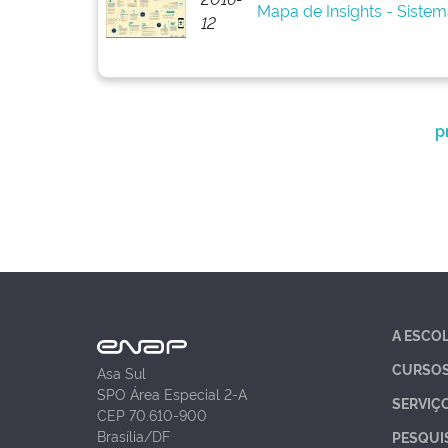
Mapa de Insights - Siste
12
p
A ESCO
CURSO
Asa Sul
SPO Área Especial 2-A
SERVIÇ
CEP 70.610-900
Brasília/DF
PESQUI