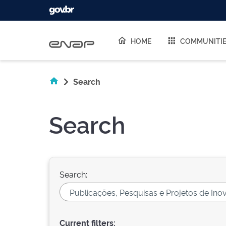
Skip navigation
HOME
COMMUNITI
Search
Search
Search:
Current filters: