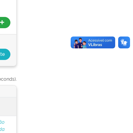
econds).
ão
 da