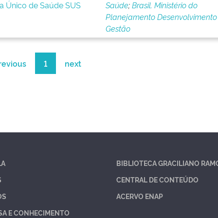
ma Único de Saúde SUS
Saúde
;
Brasil. Ministério do
Planejamento Desenvolvimento
Gestão
revious
1
next
LA
BIBLIOTECA GRACILIANO RAM
S
CENTRAL DE CONTEÚDO
OS
ACERVO ENAP
SA E CONHECIMENTO