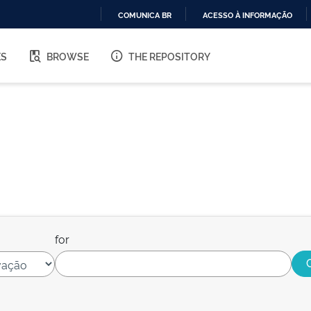
COMUNICA BR
ACESSO À INFORMAÇÃO
IR
PARA
ES
BROWSE
THE REPOSITORY
O
CONTEÚDO
for