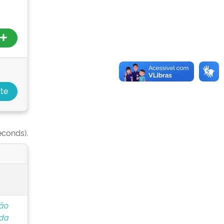
econds).
ção
 da