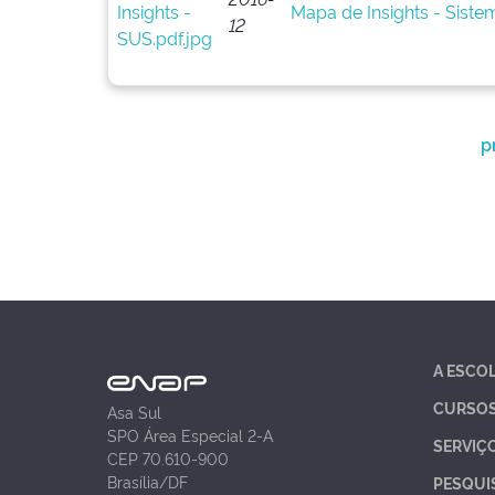
Mapa de Insights - Sist
12
p
A ESCO
CURSO
Asa Sul
SPO Área Especial 2-A
SERVIÇ
CEP 70.610-900
Brasília/DF
PESQUI