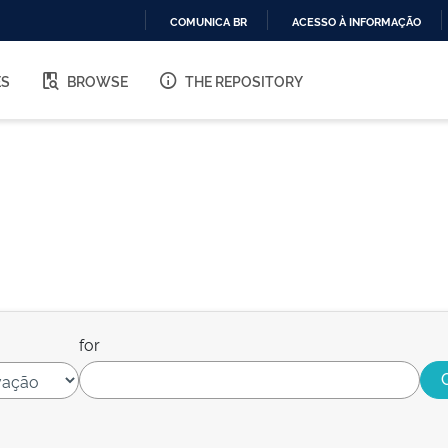
COMUNICA BR
ACESSO À INFORMAÇÃO
IR
PARA
ES
BROWSE
THE REPOSITORY
O
CONTEÚDO
for