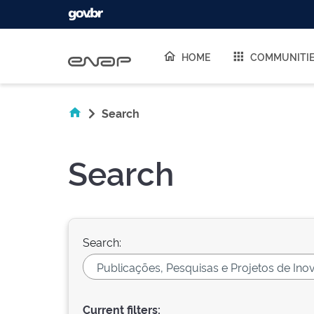
Skip navigation
HOME
COMMUNITI
Search
Search
Search:
Current filters: