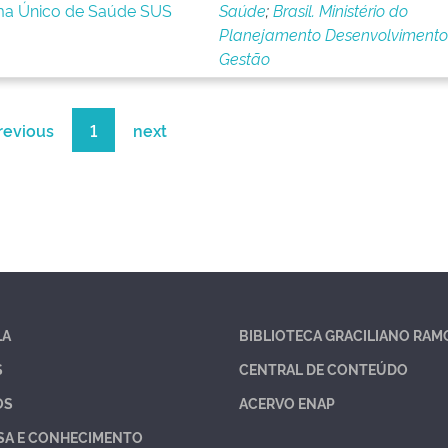
ema Único de Saúde SUS
Saúde
;
Brasil. Ministério do
Planejamento Desenvolvimento
Gestão
revious
1
next
LA
BIBLIOTECA GRACILIANO RAM
S
CENTRAL DE CONTEÚDO
OS
ACERVO ENAP
SA E CONHECIMENTO