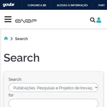
COMUNICA BR
ACESSO À INFORMAÇÃO
PARTI
Skip navigation
IR
PARA
O
CONTEÚDO
Search
Search
Search:
for