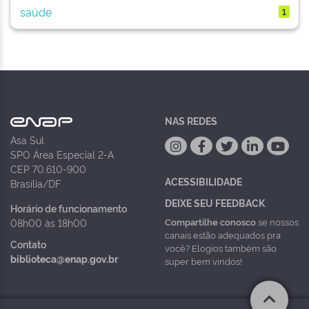
saúde
1
NAS REDES
Asa Sul
SPO Área Especial 2-A
CEP 70.610-900
ACESSIBILIDADE
Brasília/DF
DEIXE SEU FEEDBACK
Horário de funcionamento
Compartilhe conosco
se nossos
08h00 às 18h00
canais estão adequados pra
Contato
você? Elogios também são
biblioteca@enap.gov.br
super bem vindos!