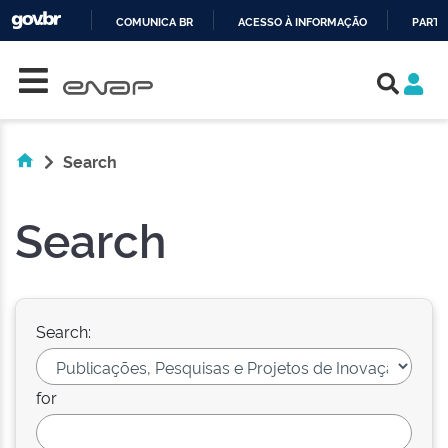
COMUNICA BR
ACESSO À INFORMAÇÃO
PARTI
Skip navigation
IR
PARA
O
CONTEÚDO
Search
Search
Search:
for