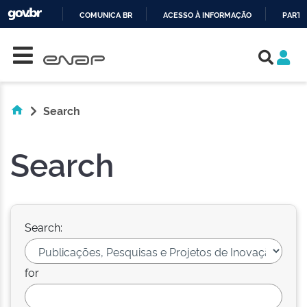
COMUNICA BR
ACESSO À INFORMAÇÃO
PARTI
Skip navigation
IR
PARA
O
CONTEÚDO
Search
Search
Search:
for