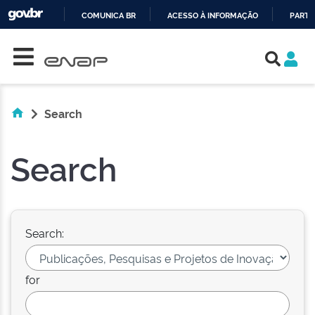
COMUNICA BR
ACESSO À INFORMAÇÃO
PARTI
Skip navigation
IR
PARA
O
CONTEÚDO
Search
Search
Search:
for