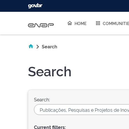
Skip navigation
HOME
COMMUNITI
Search
Search
Search:
Current filters: