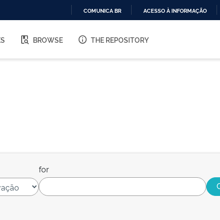
COMUNICA BR
ACESSO À INFORMAÇÃO
IR
PARA
ES
BROWSE
THE REPOSITORY
O
CONTEÚDO
for