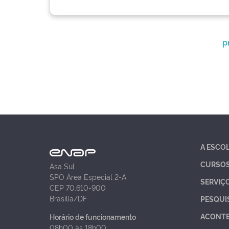
p
A ESCO
CURSO
Asa Sul
SPO Área Especial 2-A
SERVIÇ
CEP 70.610-900
Brasília/DF
PESQUI
ACONT
Horário de funcionamento
08h00 às 18h00