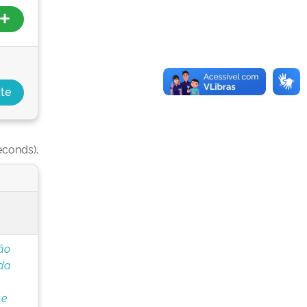
econds).
ão
 da
 e