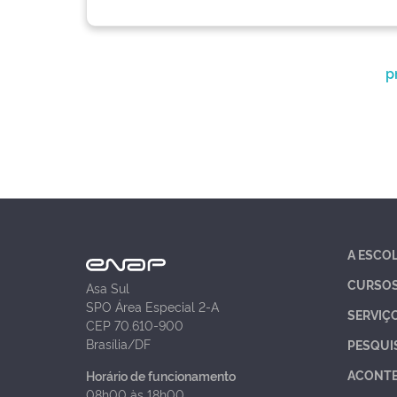
p
A ESCO
CURSO
Asa Sul
SPO Área Especial 2-A
SERVIÇ
CEP 70.610-900
Brasília/DF
PESQUI
ACONT
Horário de funcionamento
08h00 às 18h00