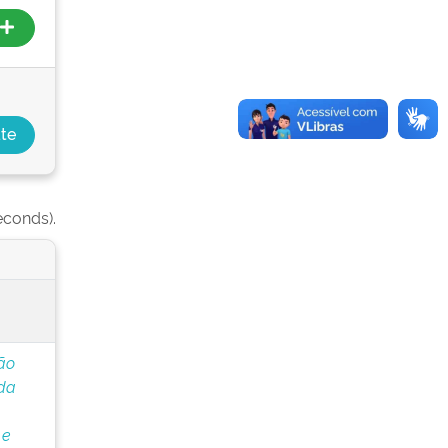
econds).
ão
 da
 e