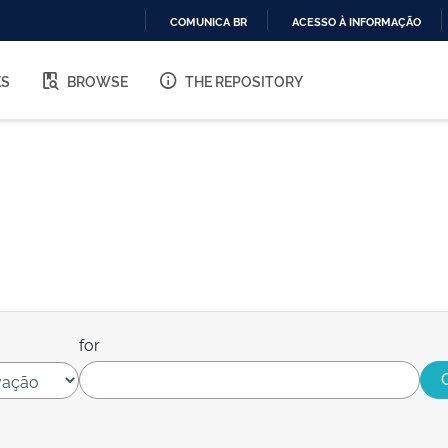
COMUNICA BR
ACESSO À INFORMAÇÃO
IR
PARA
ES
BROWSE
THE REPOSITORY
O
CONTEÚDO
for