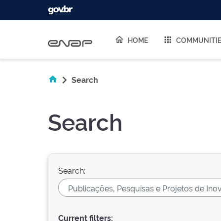
Skip navigation
HOME
COMMUNITI
Search
Search
Search:
Current filters: