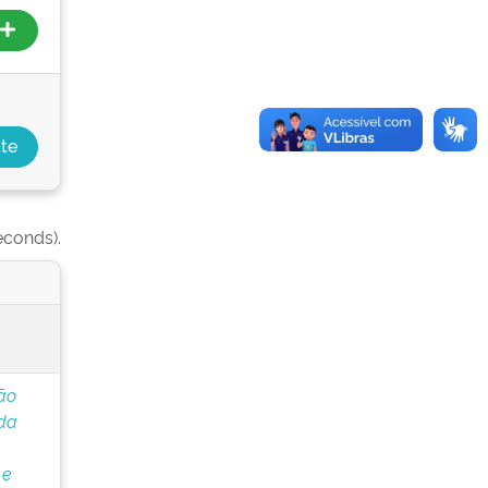
econds).
ão
 da
 e