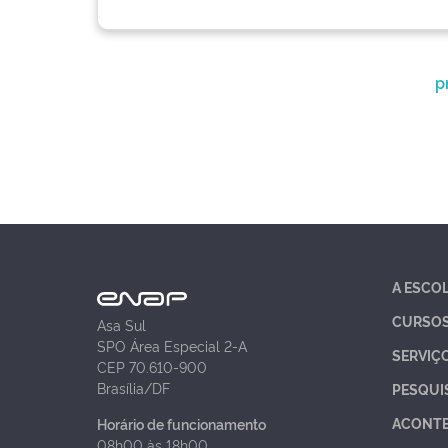
p
A ESCO
CURSO
Asa Sul
SPO Área Especial 2-A
SERVIÇ
CEP 70.610-900
Brasília/DF
PESQUI
ACONT
Horário de funcionamento
08h00 às 18h00