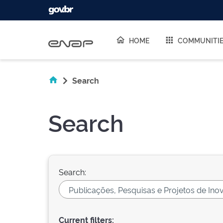
Skip navigation
HOME
COMMUNITI
Search
Search
Search:
Current filters: