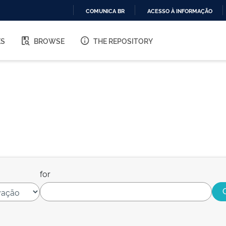
COMUNICA BR
ACESSO À INFORMAÇÃO
IR
PARA
ES
BROWSE
THE REPOSITORY
O
CONTEÚDO
for