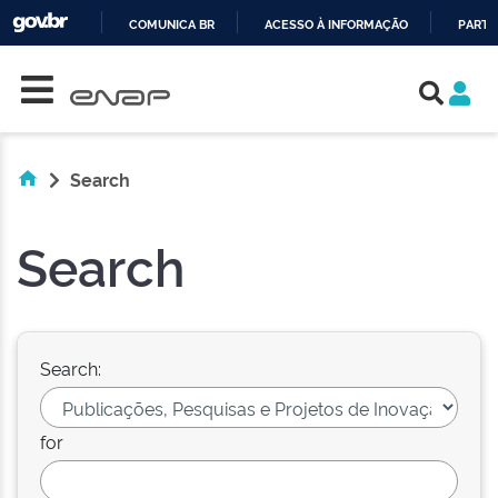
COMUNICA BR
ACESSO À INFORMAÇÃO
PARTI
Skip navigation
IR
PARA
O
CONTEÚDO
Search
Search
Search:
for