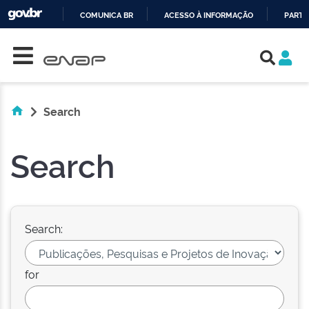
COMUNICA BR
ACESSO À INFORMAÇÃO
PARTI
Skip navigation
IR
PARA
O
CONTEÚDO
Search
Search
Search:
for