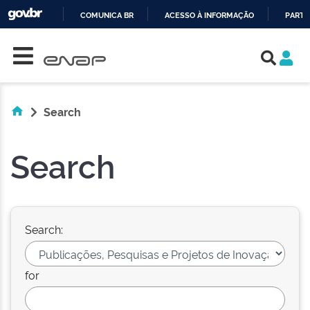
COMUNICA BR
ACESSO À INFORMAÇÃO
PARTI
Skip navigation
IR
PARA
O
CONTEÚDO
Search
Search
Search:
for