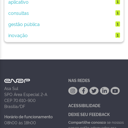
aplicativo
1
consultas
1
gestão pública
1
inovação
1
NAS REDES
Asa Sul
SPO Área Especial 2-A
CEP 70.610-900
ACESSIBILIDADE
Brasília/DF
DEIXE SEU FEEDBACK
Horário de funcionamento
Compartilhe conosco
se nossos
08h00 às 18h00
canais estão adequados pra