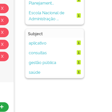
Planejament...
Escola Nacional de
1
Administração ...
Subject
aplicativo
1
consultas
1
gestão pública
1
saúde
1