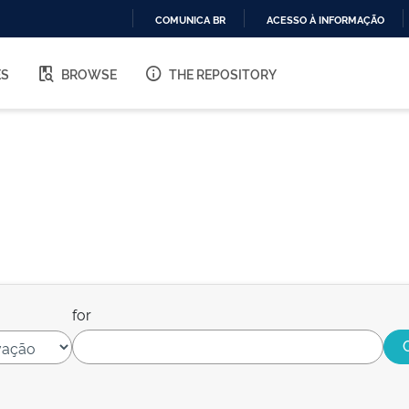
COMUNICA BR
ACESSO À INFORMAÇÃO
IR
PARA
ES
BROWSE
THE REPOSITORY
O
CONTEÚDO
for