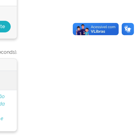
econds).
ão
 da
 e