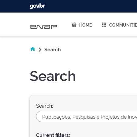
Skip navigation
HOME
COMMUNITI
Search
Search
Search:
Current filters: