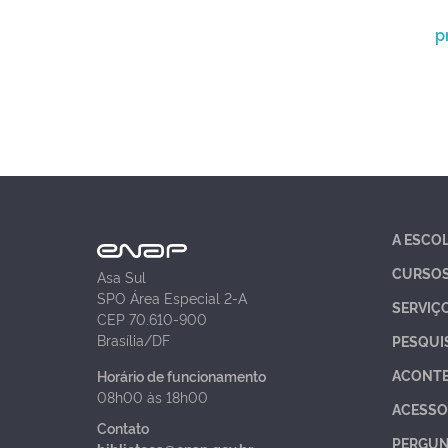
p
A ESCO
CURSO
Asa Sul
SPO Área Especial 2-A
SERVIÇ
CEP 70.610-900
Brasília/DF
PESQUI
ACONT
Horário de funcionamento
08h00 às 18h00
ACESSO
Contato
PERGUN