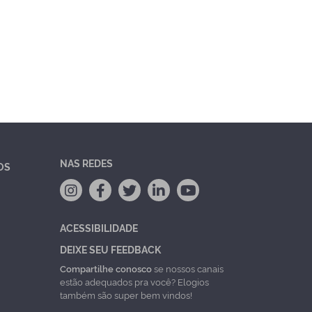
NAS REDES
OS
ACESSIBILIDADE
DEIXE SEU FEEDBACK
Compartilhe conosco
se nossos canais
estão adequados pra você? Elogios
também são super bem vindos!