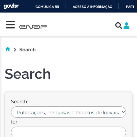
COMUNICA BR
ACESSO À INFORMAÇÃO
PARTI
Skip navigation
IR
PARA
O
CONTEÚDO
Search
Search
Search:
for