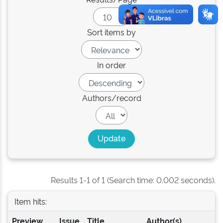
Sort items by
In order
Authors/record
Results 1-1 of 1 (Search time: 0.002 seconds).
Item hits:
Preview
Issue
Title
Author(s)