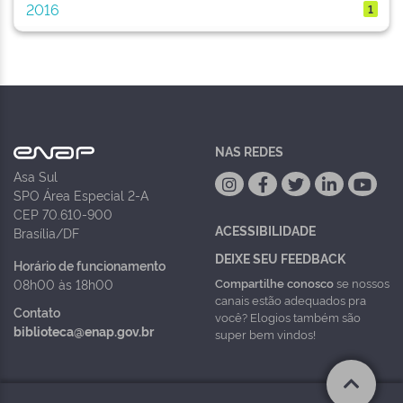
2016
1
NAS REDES
Asa Sul
SPO Área Especial 2-A
CEP 70.610-900
ACESSIBILIDADE
Brasília/DF
DEIXE SEU FEEDBACK
Horário de funcionamento
Compartilhe conosco
se nossos
08h00 às 18h00
canais estão adequados pra
Contato
você? Elogios também são
biblioteca@enap.gov.br
super bem vindos!