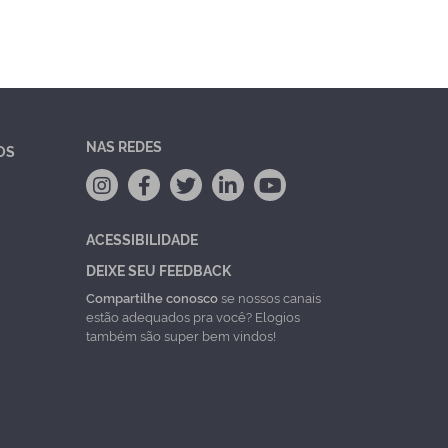
NAS REDES
OS
ACESSIBILIDADE
DEIXE SEU FEEDBACK
Compartilhe conosco
se nossos canais
estão adequados pra você? Elogios
também são super bem vindos!