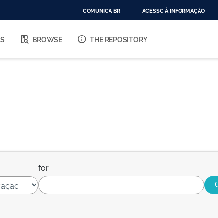
COMUNICA BR
ACESSO À INFORMAÇÃO
IR
PARA
ES
BROWSE
THE REPOSITORY
O
CONTEÚDO
for