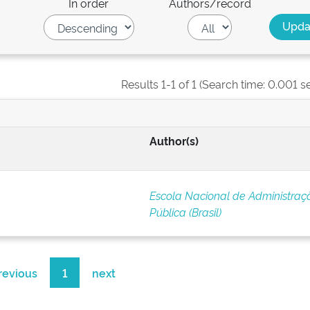
In order
Authors/record
Results 1-1 of 1 (Search time: 0.001 s
Author(s)
Escola Nacional de Administraç
Pública (Brasil)
revious
1
next