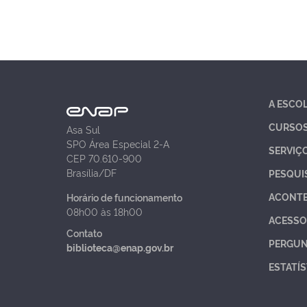
A ESCO
CURSO
Asa Sul
SPO Área Especial 2-A
SERVIÇ
CEP 70.610-900
Brasília/DF
PESQUI
ACONT
Horário de funcionamento
08h00 às 18h00
ACESSO
Contato
PERGUN
biblioteca@enap.gov.br
ESTATÍS