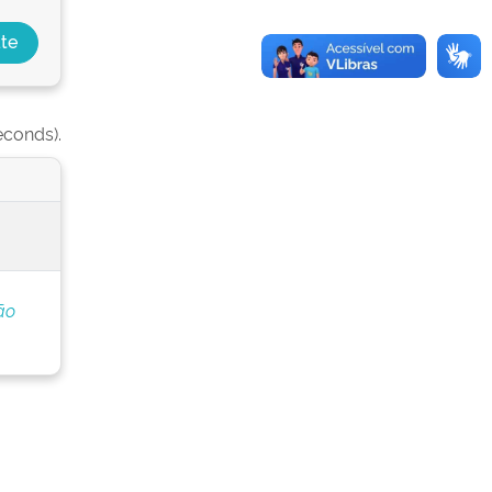
econds).
ão