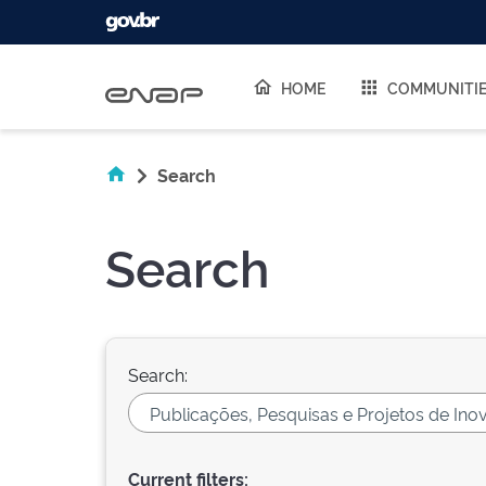
Skip navigation
HOME
COMMUNITI
Search
Search
Search:
Current filters: