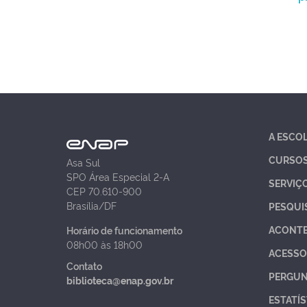
A ESCO
CURSO
Asa Sul
SPO Área Especial 2-A
SERVIÇ
CEP 70.610-900
Brasília/DF
PESQUI
ACONT
Horário de funcionamento
08h00 às 18h00
ACESSO
Contato
PERGUN
biblioteca@enap.gov.br
ESTATÍS