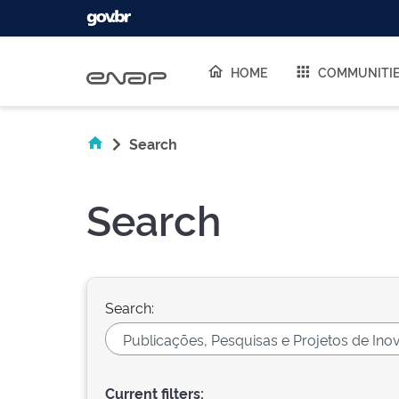
Skip navigation
HOME
COMMUNITI
Search
Search
Search:
Current filters: