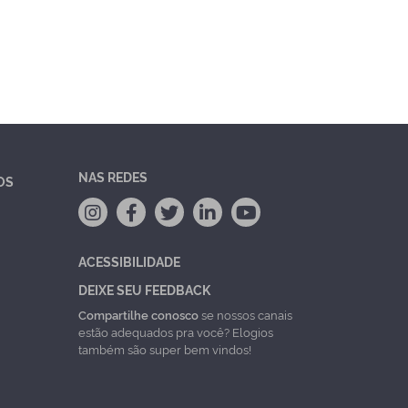
NAS REDES
OS
ACESSIBILIDADE
DEIXE SEU FEEDBACK
Compartilhe conosco
se nossos canais
estão adequados pra você? Elogios
também são super bem vindos!