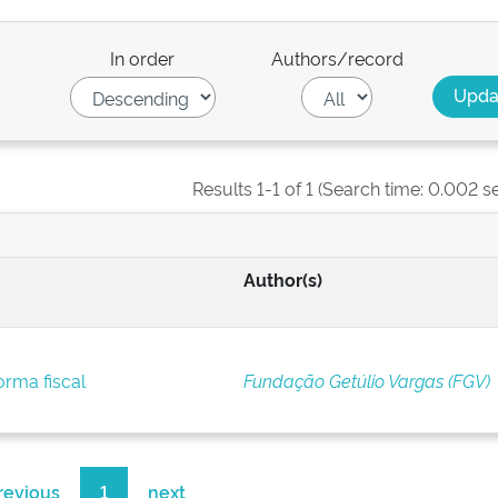
In order
Authors/record
Results 1-1 of 1 (Search time: 0.002 s
Author(s)
orma fiscal
Fundação Getúlio Vargas (FGV)
revious
1
next