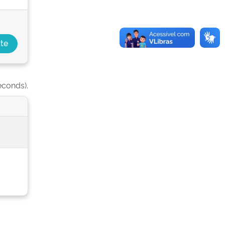
econds).