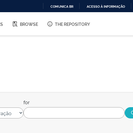
COMUNICA BR
ACESSO À INFORMAÇÃO
IR
PARA
ES
BROWSE
THE REPOSITORY
O
CONTEÚDO
for