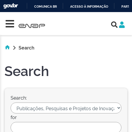
COMUNICA BR
ACESSO À INFORMAÇÃO
PARTI
Skip navigation
IR
PARA
O
CONTEÚDO
Search
Search
Search:
for