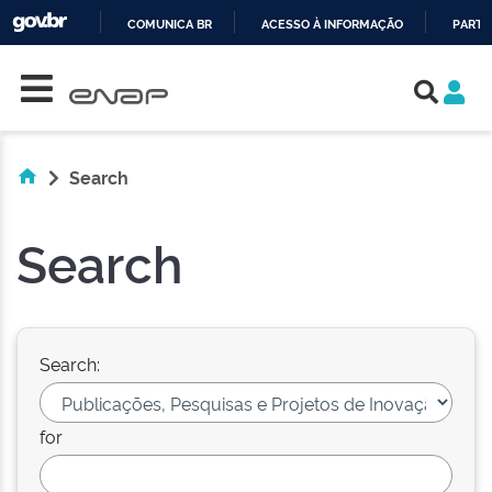
COMUNICA BR
ACESSO À INFORMAÇÃO
PARTI
Skip navigation
IR
PARA
O
CONTEÚDO
Search
Search
Search:
for