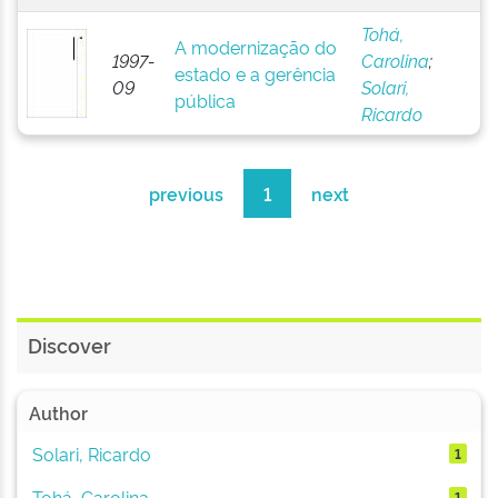
Tohá,
A modernização do
1997-
Carolina
;
estado e a gerência
09
Solari,
pública
Ricardo
previous
1
next
Discover
Author
Solari, Ricardo
1
Tohá, Carolina
1