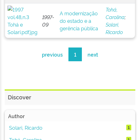
Tohá,
A modernização
1997-
Carolina
;
do estado e a
09
Solari,
gerência pública
Ricardo
previous
1
next
Discover
Author
Solari, Ricardo
1
Tohá, Carolina
1