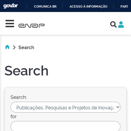
COMUNICA BR
ACESSO À INFORMAÇÃO
PARTI
Skip navigation
IR
PARA
O
CONTEÚDO
Search
Search
Search:
for