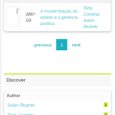
Tohá,
A modernização do
1997-
Carolina
;
estado e a gerência
09
Solari,
pública
Ricardo
previous
1
next
Discover
Author
Solari, Ricardo
1
Tohá, Carolina
1