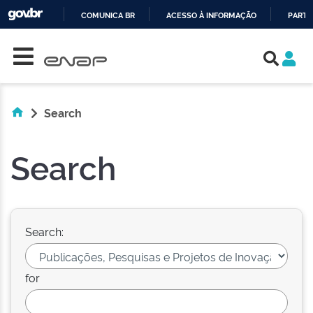
COMUNICA BR
ACESSO À INFORMAÇÃO
PARTI
Skip navigation
IR
PARA
O
CONTEÚDO
Search
Search
Search:
for