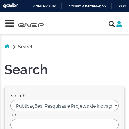
COMUNICA BR
ACESSO À INFORMAÇÃO
PARTI
Skip navigation
IR
PARA
O
CONTEÚDO
Search
Search
Search:
for