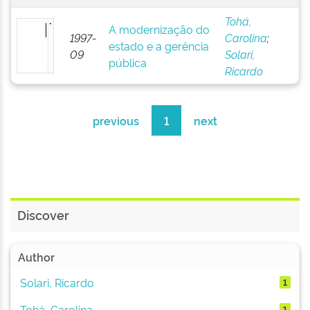
Tohá,
A modernização do
1997-
Carolina
;
estado e a gerência
09
Solari,
pública
Ricardo
previous
1
next
Discover
Author
Solari, Ricardo
1
Tohá, Carolina
1