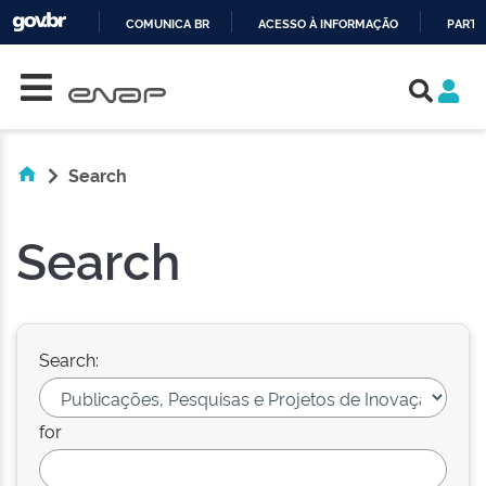
COMUNICA BR
ACESSO À INFORMAÇÃO
PARTI
Skip navigation
IR
PARA
O
CONTEÚDO
Search
Search
Search:
for