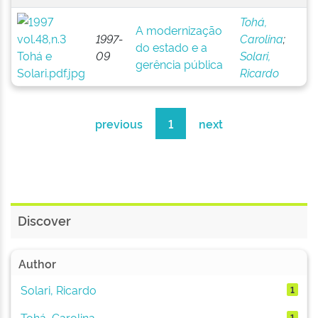
Tohá,
A modernização
1997-
Carolina
;
do estado e a
09
Solari,
gerência pública
Ricardo
previous
1
next
Discover
Author
Solari, Ricardo
1
Tohá, Carolina
1