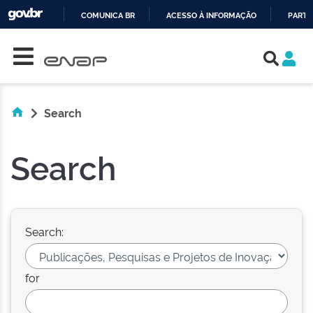
COMUNICA BR
ACESSO À INFORMAÇÃO
PARTI
Skip navigation
IR
PARA
O
CONTEÚDO
Search
Search
Search:
for