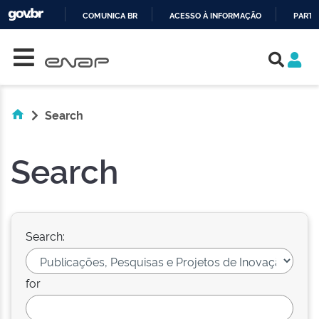
COMUNICA BR
ACESSO À INFORMAÇÃO
PARTI
Skip navigation
IR
PARA
O
CONTEÚDO
Search
Search
Search:
for