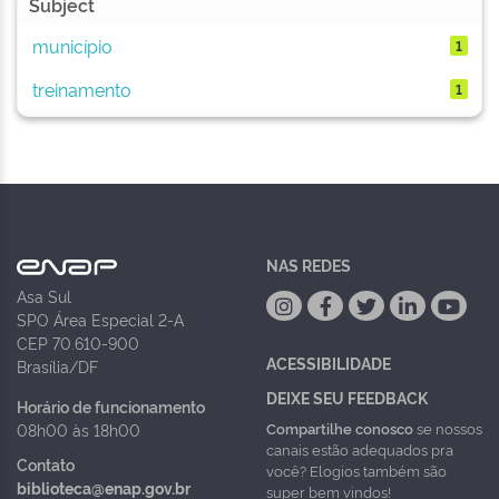
Subject
município
1
treinamento
1
NAS REDES
Asa Sul
SPO Área Especial 2-A
CEP 70.610-900
ACESSIBILIDADE
Brasília/DF
DEIXE SEU FEEDBACK
Horário de funcionamento
Compartilhe conosco
se nossos
08h00 às 18h00
canais estão adequados pra
Contato
você? Elogios também são
biblioteca@enap.gov.br
super bem vindos!