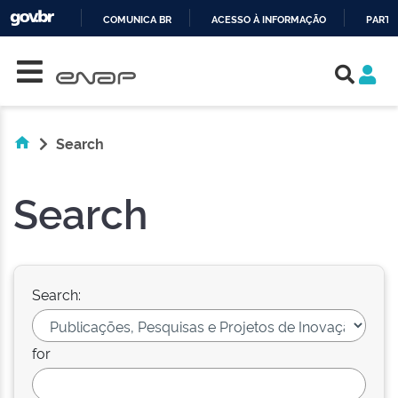
COMUNICA BR
ACESSO À INFORMAÇÃO
PARTI
Skip navigation
IR
PARA
O
CONTEÚDO
Search
Search
Search:
for