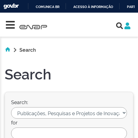
COMUNICA BR
ACESSO À INFORMAÇÃO
PARTI
Skip navigation
IR
PARA
O
CONTEÚDO
Search
Search
Search:
for