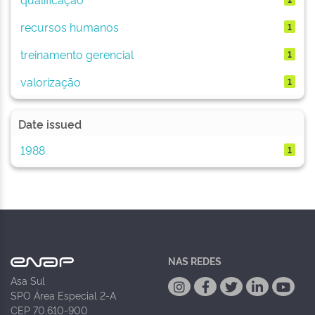
recursos humanos
1
treinamento gerencial
1
valorização
1
Date issued
1988
1
NAS REDES
Asa Sul
SPO Área Especial 2-A
CEP 70.610-900