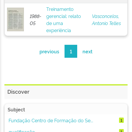
Treinamento
1988-
gerencial: relato
Vasconcelos,
05
de uma
Antonio Telles
experiência
previous
1
next
Discover
Subject
Fundação Centro de Formação do Se...
1
qualificação
1