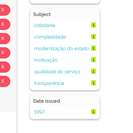
Subject
cidadania
1
complexidade
1
modernização do estado
1
motivação
1
qualidade do serviço
1
transparência
1
Date issued
1997
1