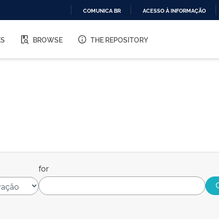
COMUNICA BR
ACESSO À INFORMAÇÃO
IR
PARA
ES
BROWSE
THE REPOSITORY
O
CONTEÚDO
for