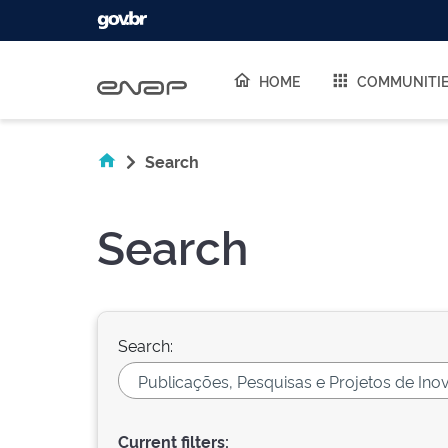
Skip navigation
HOME
COMMUNITI
Search
Search
Search:
Current filters: