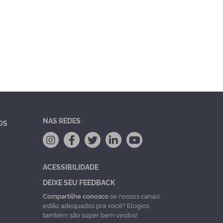
NAS REDES
OS
ACESSIBILIDADE
DEIXE SEU FEEDBACK
Compartilhe conosco
se nossos canais
estão adequados pra você? Elogios
também são super bem vindos!