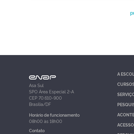
p
A ESCO
CURSO
Asa Sul
SPO Área Especial 2-A
SERVIÇ
CEP 70.610-900
Brasília/DF
PESQUI
ACONT
Horário de funcionamento
08h00 às 18h00
ACESSO
Contato