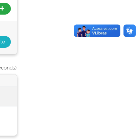
econds).