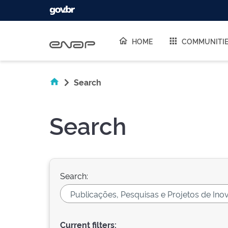
Skip navigation
HOME
COMMUNITI
Search
Search
Search:
Current filters: