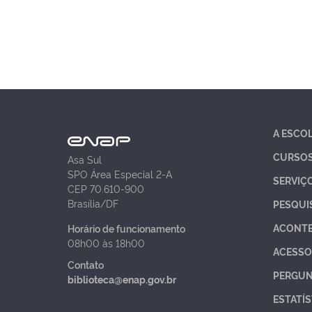
A ESCO
CURSO
Asa Sul
SPO Área Especial 2-A
SERVIÇ
CEP 70.610-900
Brasília/DF
PESQUI
ACONT
Horário de funcionamento
08h00 às 18h00
ACESSO
Contato
PERGUN
biblioteca@enap.gov.br
ESTATÍS