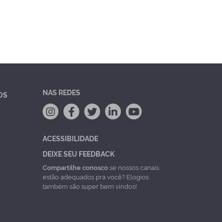
NAS REDES
OS
ACESSIBILIDADE
DEIXE SEU FEEDBACK
Compartilhe conosco
se nossos canais
estão adequados pra você? Elogios
também são super bem vindos!