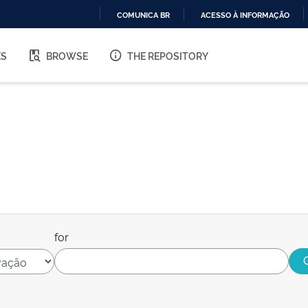
COMUNICA BR
ACESSO À INFORMAÇÃO
IR
PARA
ES
BROWSE
THE REPOSITORY
O
CONTEÚDO
for