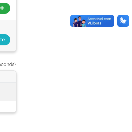
econds).