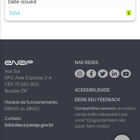
Date issued
1954
1
NAS REDES
Asa Sul
SPO Área Especial 2-A
CEP 70.610-900
ACESSIBILIDADE
Brasília/DF
DEIXE SEU FEEDBACK
Horário de funcionamento
Compartilhe conosco
se nossos
08h00 às 18h00
canais estão adequados pra
Contato
você? Elogios também são
biblioteca@enap.gov.br
super bem vindos!