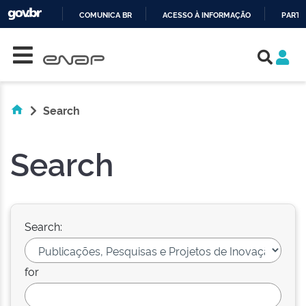
COMUNICA BR
ACESSO À INFORMAÇÃO
PARTI
Skip navigation
IR
PARA
O
CONTEÚDO
Search
Search
Search:
for