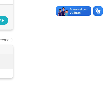
econds).