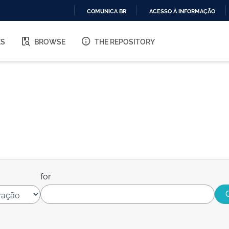
COMUNICA BR
ACESSO À INFORMAÇÃO
IR
PARA
ES
BROWSE
THE REPOSITORY
O
CONTEÚDO
for