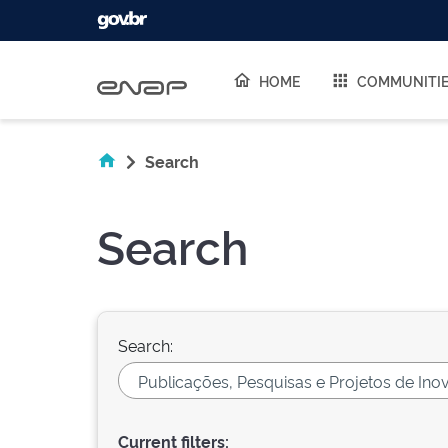
Skip navigation
HOME
COMMUNITI
Search
Search
Search:
Current filters: