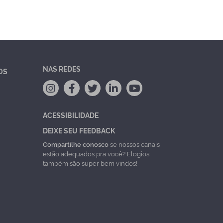
NAS REDES
OS
ACESSIBILIDADE
DEIXE SEU FEEDBACK
Compartilhe conosco
se nossos canais
estão adequados pra você? Elogios
também são super bem vindos!