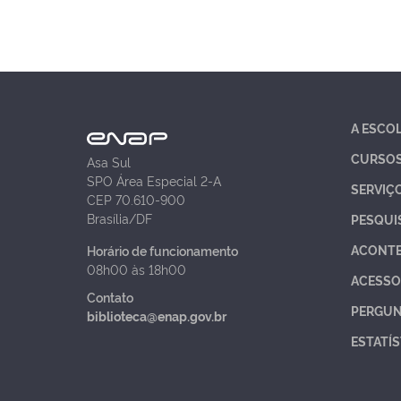
A ESCO
CURSO
Asa Sul
SPO Área Especial 2-A
SERVIÇ
CEP 70.610-900
Brasília/DF
PESQUI
ACONT
Horário de funcionamento
08h00 às 18h00
ACESSO
Contato
PERGUN
biblioteca@enap.gov.br
ESTATÍS