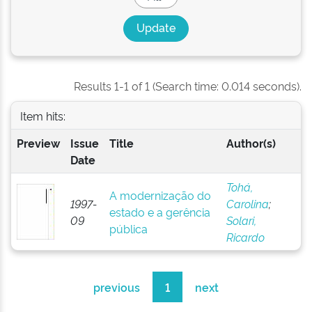
Results 1-1 of 1 (Search time: 0.014 seconds).
Item hits:
Preview
Issue
Title
Author(s)
Date
Tohá,
A modernização do
1997-
Carolina
;
estado e a gerência
09
Solari,
pública
Ricardo
previous
1
next