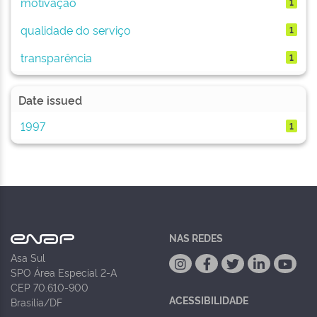
motivação
1
qualidade do serviço
1
transparência
1
Date issued
1997
1
NAS REDES
Asa Sul
SPO Área Especial 2-A
CEP 70.610-900
ACESSIBILIDADE
Brasília/DF