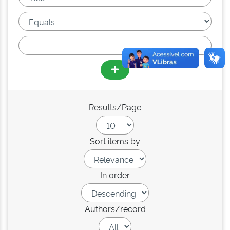
Results/Page
Sort items by
In order
Authors/record