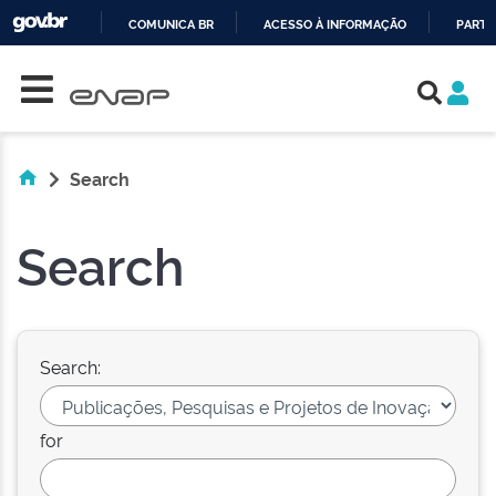
COMUNICA BR
ACESSO À INFORMAÇÃO
PARTI
Skip navigation
IR
PARA
O
CONTEÚDO
Search
Search
Search:
for