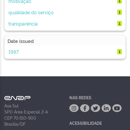
motivação
1
qualidade do serviço
1
transparência
1
Date issued
1997
1
NAS REDES
Asa Sul
SPO Área Especial 2-A
CEP 70.610-900
ACESSIBILIDADE
Brasília/DF