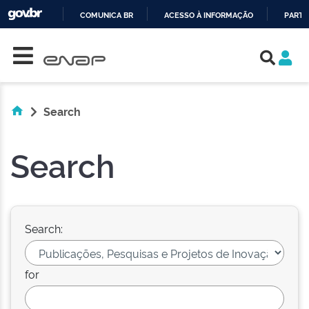
COMUNICA BR
ACESSO À INFORMAÇÃO
PARTI
Skip navigation
IR
PARA
O
CONTEÚDO
Search
Search
Search:
for