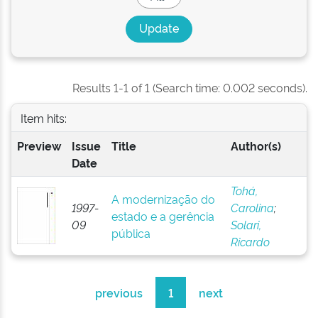
Results 1-1 of 1 (Search time: 0.002 seconds).
Item hits:
Preview
Issue
Title
Author(s)
Date
Tohá,
A modernização do
1997-
Carolina
;
estado e a gerência
09
Solari,
pública
Ricardo
previous
1
next