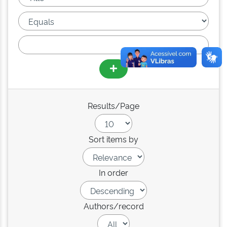
Results/Page
Sort items by
In order
Authors/record