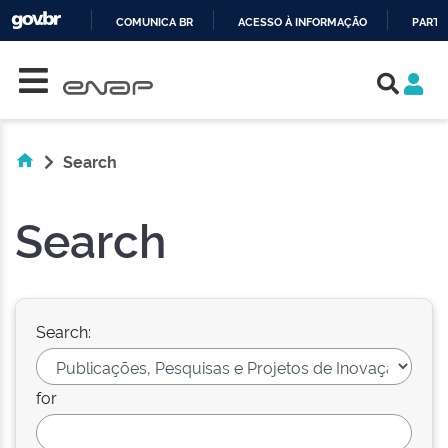
COMUNICA BR
ACESSO À INFORMAÇÃO
PARTI
Skip navigation
IR
PARA
O
CONTEÚDO
Search
Search
Search:
for