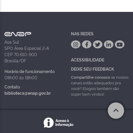
NAS REDES
Asa Sul
SPO Área Especial 2-A
CEP 70.610-900
ACESSIBILIDADE
Brasília/DF
DEIXE SEU FEEDBACK
Horário de funcionamento
Compartilhe conosco
se nossos
08h00 às 18h00
canais estão adequados pra
Contato
você? Elogios também são
biblioteca@enap.gov.br
super bem vindos!