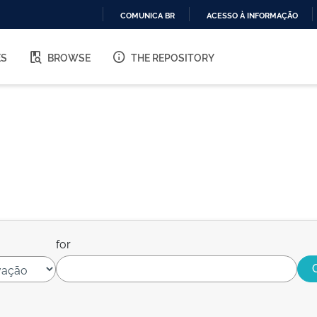
COMUNICA BR
ACESSO À INFORMAÇÃO
IR
PARA
ES
BROWSE
THE REPOSITORY
O
CONTEÚDO
for