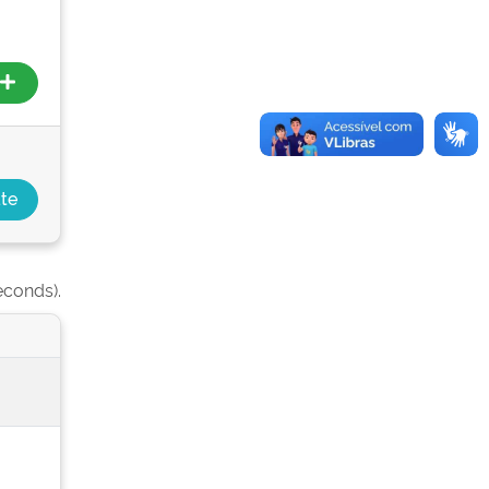
econds).