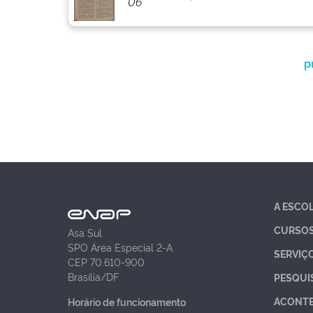
06
p
A ESCO
CURSO
Asa Sul
SPO Área Especial 2-A
SERVIÇ
CEP 70.610-900
Brasília/DF
PESQUI
ACONT
Horário de funcionamento