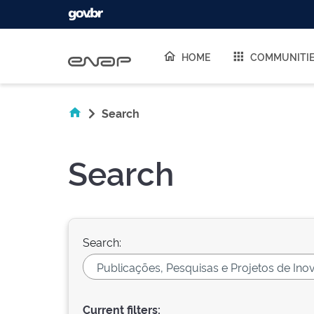
Skip navigation
HOME
COMMUNITI
Search
Search
Search:
Current filters: