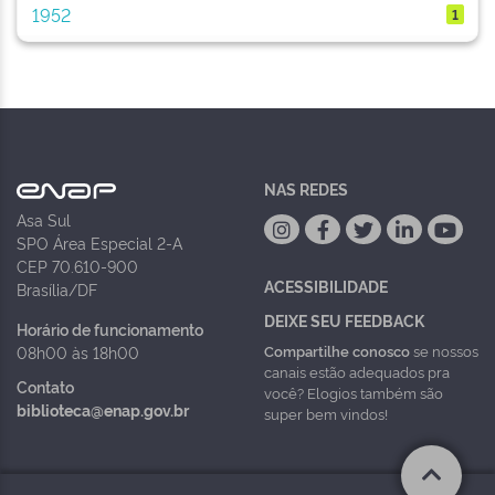
1952
1
NAS REDES
Asa Sul
SPO Área Especial 2-A
CEP 70.610-900
ACESSIBILIDADE
Brasília/DF
DEIXE SEU FEEDBACK
Horário de funcionamento
Compartilhe conosco
se nossos
08h00 às 18h00
canais estão adequados pra
Contato
você? Elogios também são
biblioteca@enap.gov.br
super bem vindos!