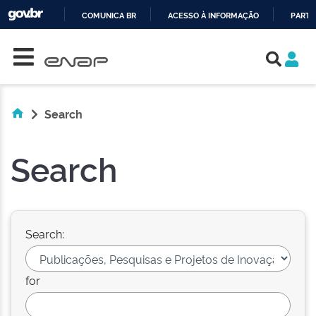
COMUNICA BR
ACESSO À INFORMAÇÃO
PARTI
Skip navigation
IR
PARA
O
CONTEÚDO
Search
Search
Search:
for