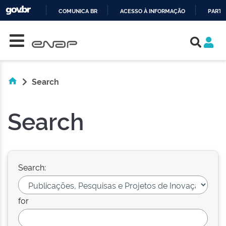
COMUNICA BR
ACESSO À INFORMAÇÃO
PARTI
Skip navigation
IR
PARA
O
CONTEÚDO
Search
Search
Search:
for