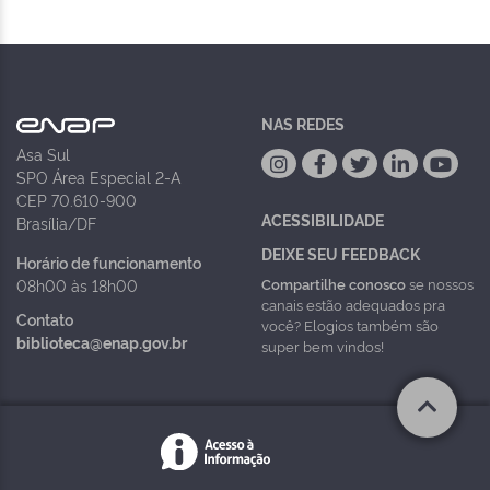
NAS REDES
Asa Sul
SPO Área Especial 2-A
CEP 70.610-900
ACESSIBILIDADE
Brasília/DF
DEIXE SEU FEEDBACK
Horário de funcionamento
Compartilhe conosco
se nossos
08h00 às 18h00
canais estão adequados pra
Contato
você? Elogios também são
biblioteca@enap.gov.br
super bem vindos!