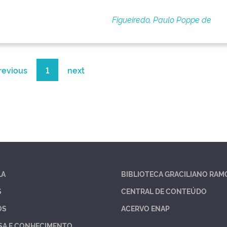
Figueiredo, Paulo Poppe de
revious
1
next
LA
BIBLIOTECA GRACILIANO RAM
S
CENTRAL DE CONTEÚDO
OS
ACERVO ENAP
SA E CONHECIMENTO