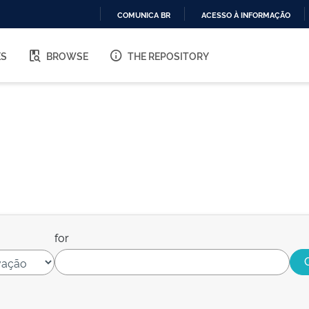
COMUNICA BR
ACESSO À INFORMAÇÃO
IR
PARA
ES
BROWSE
THE REPOSITORY
O
CONTEÚDO
for