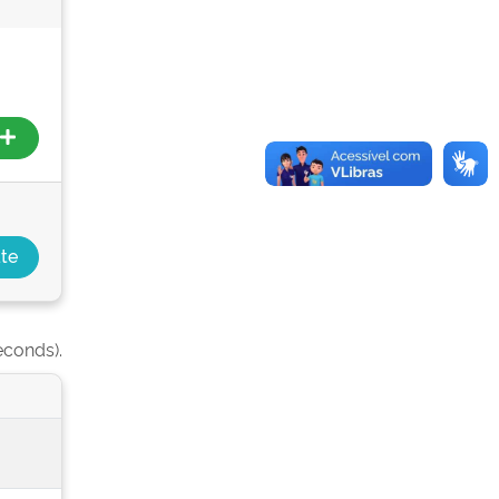
econds).