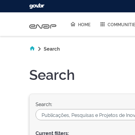
Skip navigation
HOME
COMMUNITI
Search
Search
Search:
Current filters: