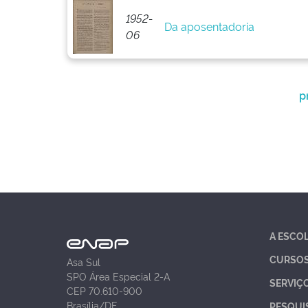
1952-
Da aposentadoria
06
p
A ESCO
CURSO
Asa Sul
SPO Área Especial 2-A
SERVIÇ
CEP 70.610-900
Brasília/DF
PESQUI