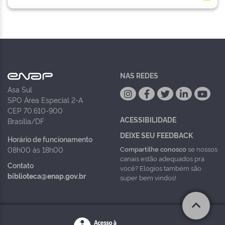
NAS REDES
Asa Sul
SPO Área Especial 2-A
CEP 70.610-900
ACESSIBILIDADE
Brasília/DF
DEIXE SEU FEEDBACK
Horário de funcionamento
Compartilhe conosco
se nossos
08h00 às 18h00
canais estão adequados pra
Contato
você? Elogios também são
biblioteca@enap.gov.br
super bem vindos!