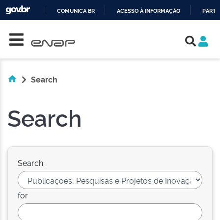
COMUNICA BR
ACESSO À INFORMAÇÃO
PARTI
Skip navigation
IR
PARA
O
CONTEÚDO
Search
Search
Search:
for