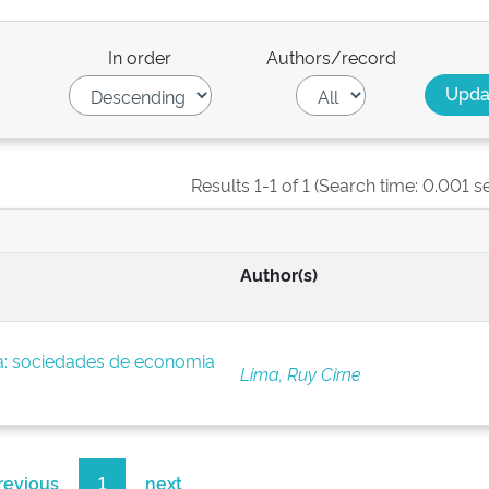
In order
Authors/record
Results 1-1 of 1 (Search time: 0.001 s
Author(s)
a: sociedades de economia
Lima, Ruy Cirne
revious
1
next