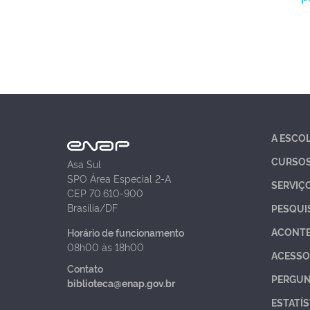
A ESCO
CURSO
Asa Sul
SPO Área Especial 2-A
SERVIÇ
CEP 70.610-900
Brasília/DF
PESQUI
ACONT
Horário de funcionamento
08h00 às 18h00
ACESSO
Contato
PERGUN
biblioteca@enap.gov.br
ESTATÍS