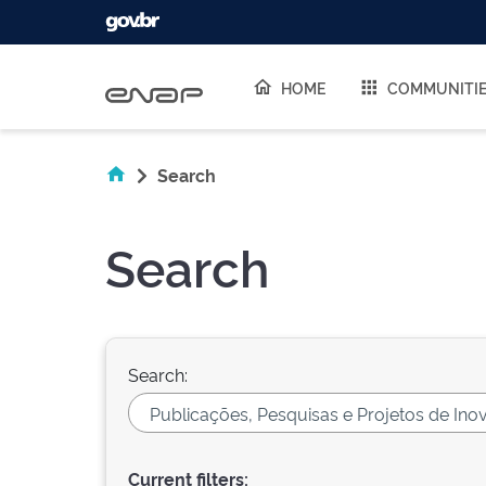
Skip navigation
HOME
COMMUNITI
Search
Search
Search:
Current filters: