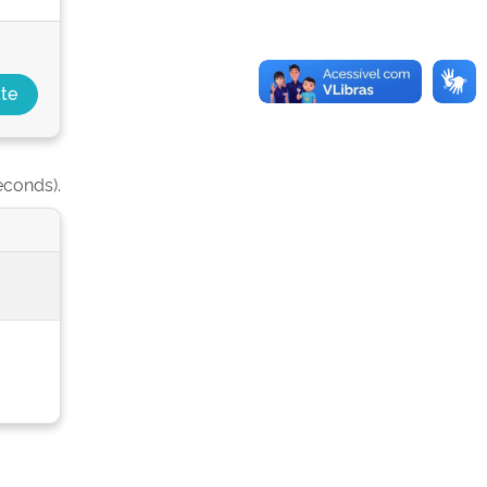
econds).