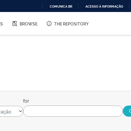
COMUNICA BR
ACESSO À INFORMAÇÃO
IR
PARA
ES
BROWSE
THE REPOSITORY
O
CONTEÚDO
for