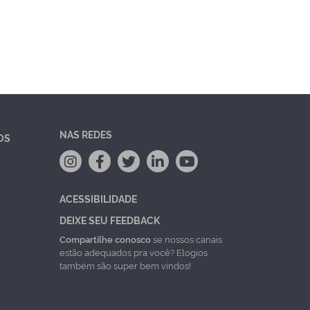
NAS REDES
OS
ACESSIBILIDADE
DEIXE SEU FEEDBACK
Compartilhe conosco
se nossos canais
estão adequados pra você? Elogios
também são super bem vindos!