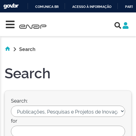
COMUNICA BR
ACESSO À INFORMAÇÃO
PARTI
Skip navigation
IR
PARA
O
CONTEÚDO
Search
Search
Search:
for