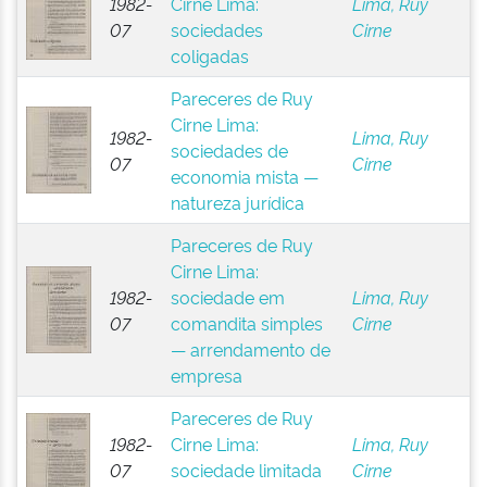
1982-
Cirne Lima:
Lima, Ruy
07
sociedades
Cirne
coligadas
Pareceres de Ruy
Cirne Lima:
1982-
Lima, Ruy
sociedades de
07
Cirne
economia mista —
natureza jurídica
Pareceres de Ruy
Cirne Lima:
1982-
sociedade em
Lima, Ruy
07
comandita simples
Cirne
— arrendamento de
empresa
Pareceres de Ruy
1982-
Cirne Lima:
Lima, Ruy
07
sociedade limitada
Cirne