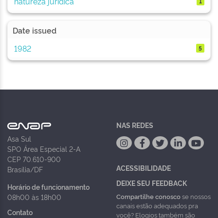
natureza jurídica
1
Date issued
1982
5
NAS REDES
Asa Sul
SPO Área Especial 2-A
CEP 70.610-900
ACESSIBILIDADE
Brasília/DF
DEIXE SEU FEEDBACK
Horário de funcionamento
Compartilhe conosco
se nossos
08h00 às 18h00
canais estão adequados pra
Contato
você? Elogios também são