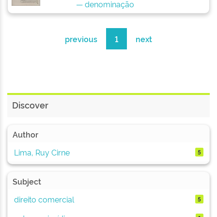
— denominação
previous
1
next
Discover
Author
Lima, Ruy Cirne
5
Subject
direito comercial
5