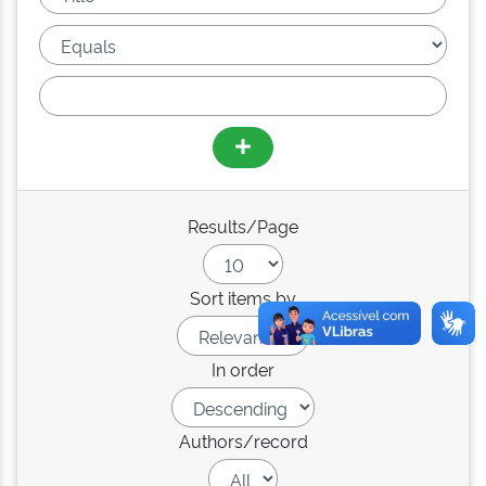
Results/Page
Sort items by
In order
Authors/record