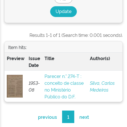
Results 1-1 of 1 (Search time: 0.001 seconds).
Item hits:
Preview
Issue
Title
Author(s)
Date
Parecer n.° 274-T :
1953-
conceito de classe
Silva, Carlos
08
no Ministério
Medeiros
Público do D.F.
previous
1
next