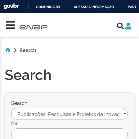
COMUNICA BR
ACESSO À INFORMAÇÃO
PARTI
Skip navigation
IR
PARA
O
CONTEÚDO
Search
Search
Search:
for