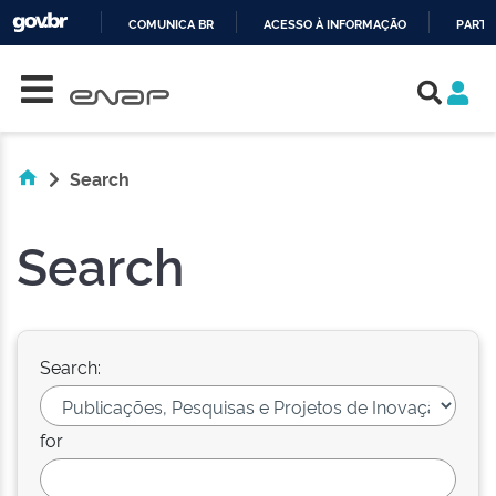
COMUNICA BR
ACESSO À INFORMAÇÃO
PARTI
Skip navigation
IR
PARA
O
CONTEÚDO
Search
Search
Search:
for