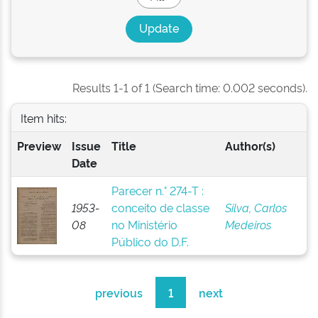
Results 1-1 of 1 (Search time: 0.002 seconds).
Item hits:
Preview
Issue
Title
Author(s)
Date
Parecer n.° 274-T :
1953-
conceito de classe
Silva, Carlos
08
no Ministério
Medeiros
Público do D.F.
previous
1
next