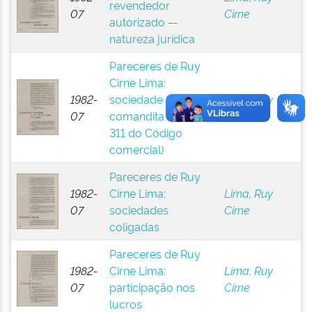
revendedor
07
Cirne
autorizado —
natureza jurídica
Pareceres de Ruy
Cirne Lima:
1982-
sociedade em
Lima, Ruy
07
comandita — (art.
Cirne
311 do Código
comercial)
Pareceres de Ruy
1982-
Cirne Lima:
Lima, Ruy
07
sociedades
Cirne
coligadas
Pareceres de Ruy
1982-
Cirne Lima:
Lima, Ruy
07
participação nos
Cirne
lucros