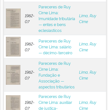
Pareceres de Ruy
Cirne Lima:
1982-
Lima, Ruy
Imunidade tributária
07
Cirne
— entes e bens
eclesíasticos
Pareceres de Ruy
1982-
Lima, Ruy
Cirne Lima: salário
07
Cirne
— décimo-terceiro
Pareceres de Ruy
Cirne Lima:
1982-
Lima, Ruy
Fundação e
07
Cirne
Associação —
aspectos tributários
Pareceres de Ruy
1982-
Cirne Lima: auxiliar
Lima, Ruy
07
de justiça-
Cirne