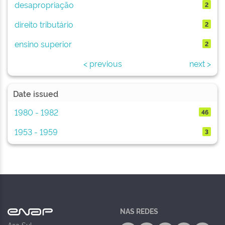
desapropriação
2
direito tributário
2
ensino superior
2
< previous
next >
Date issued
1980 - 1982
46
1953 - 1959
3
NAS REDES
Asa Sul