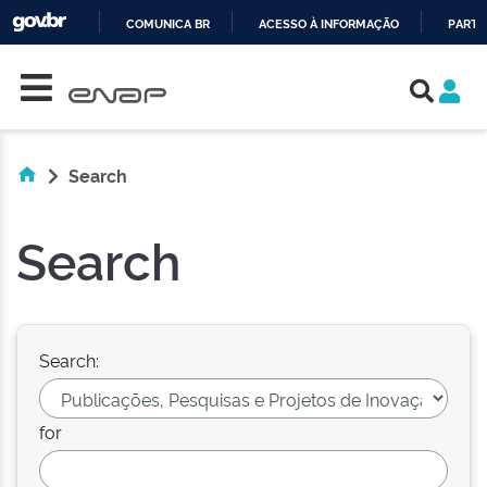
COMUNICA BR
ACESSO À INFORMAÇÃO
PARTI
Skip navigation
IR
PARA
O
CONTEÚDO
Search
Search
Search:
for