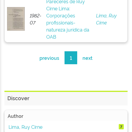
Pareceres de Ruy
Cirne Lima:
1982-
Corporações
Lima, Ruy
07
profissionais-
Cirne
natureza jurídica da
OAB
previous
1
next
Discover
Author
Lima, Ruy Cirne
7