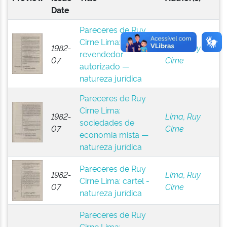
Date
Pareceres de Ruy
Cirne Lima:
1982-
Lima, Ruy
revendedor
07
Cirne
autorizado —
natureza jurídica
Pareceres de Ruy
Cirne Lima:
1982-
Lima, Ruy
sociedades de
07
Cirne
economia mista —
natureza jurídica
Pareceres de Ruy
1982-
Lima, Ruy
Cirne Lima: cartel -
07
Cirne
natureza jurídica
Pareceres de Ruy
Cirne Lima: