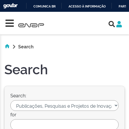
COMUNICA BR
ACESSO À INFORMAÇÃO
PARTI
Skip navigation
IR
PARA
O
CONTEÚDO
Search
Search
Search:
for