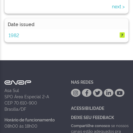
next >
Date issued
1982
7
NAS REDES
Asa Sul
SPO Área Especial 2-A
CEP 70.610-900
ACESSIBILIDADE
Brasília/DF
DEIXE SEU FEEDBACK
Horário de funcionamento
Compartilhe conosco
se nossos
08h00 às 18h00
canais estão adequados pra