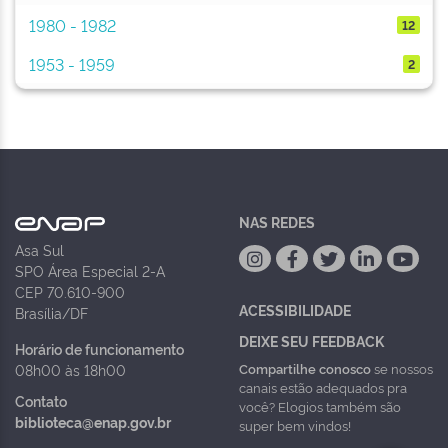
1980 - 1982
12
1953 - 1959
2
NAS REDES
Asa Sul
SPO Área Especial 2-A
CEP 70.610-900
ACESSIBILIDADE
Brasília/DF
DEIXE SEU FEEDBACK
Horário de funcionamento
Compartilhe conosco
se nossos
08h00 às 18h00
canais estão adequados pra
Contato
você? Elogios também são
biblioteca@enap.gov.br
super bem vindos!