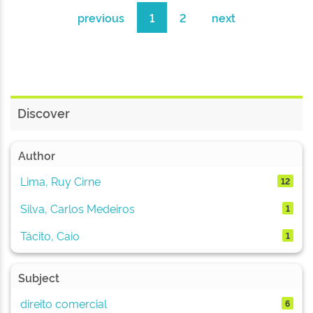
previous
1
2
next
Discover
Author
Lima, Ruy Cirne
12
Silva, Carlos Medeiros
1
Tácito, Caio
1
Subject
direito comercial
6