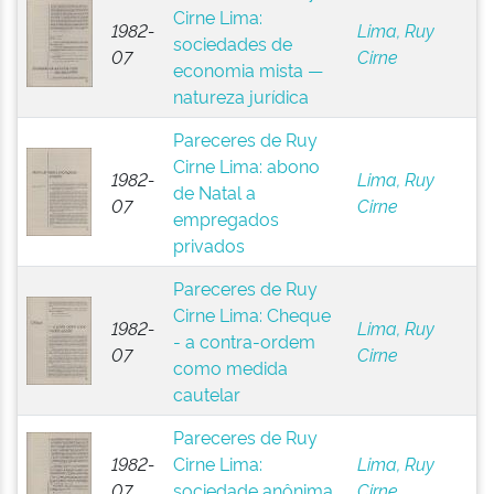
Cirne Lima:
1982-
Lima, Ruy
sociedades de
07
Cirne
economia mista —
natureza jurídica
Pareceres de Ruy
Cirne Lima: abono
1982-
Lima, Ruy
de Natal a
07
Cirne
empregados
privados
Pareceres de Ruy
Cirne Lima: Cheque
1982-
Lima, Ruy
- a contra-ordem
07
Cirne
como medida
cautelar
Pareceres de Ruy
1982-
Cirne Lima:
Lima, Ruy
07
sociedade anônima
Cirne