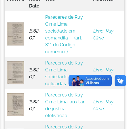
Date
Pareceres de Ruy
Cirne Lima:
1982-
sociedade em
Lima, Ruy
07
comandita — (art.
Cirne
311 do Código
comercial)
Pareceres de Ruy
1982-
Cirne Lima:
Lima, Ruy
07
sociedades
Cirne
coligadas
Pareceres de Ruy
1982-
Cirne Lima: auxiliar
Lima, Ruy
07
de justiça-
Cirne
efetivação
Pareceres de Ruy