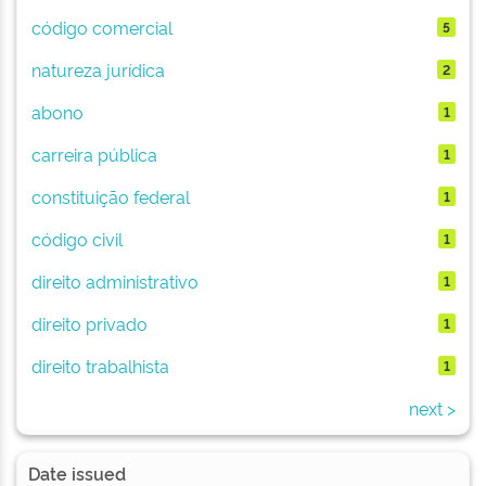
código comercial
5
natureza jurídica
2
abono
1
carreira pública
1
constituição federal
1
código civil
1
direito administrativo
1
direito privado
1
direito trabalhista
1
next >
Date issued