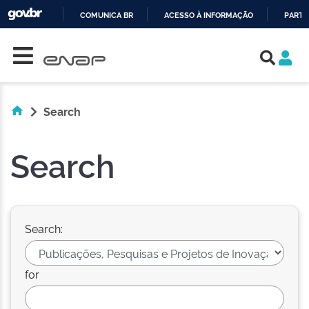
COMUNICA BR
ACESSO À INFORMAÇÃO
PARTI
Skip navigation
IR
PARA
O
CONTEÚDO
Search
Search
Search:
for